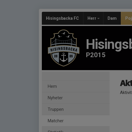
Hisingsbacka FC
Herr
Dam
Po
Hisings
P2015
Akt
Hem
Aktivi
Nyheter
Truppen
Matcher