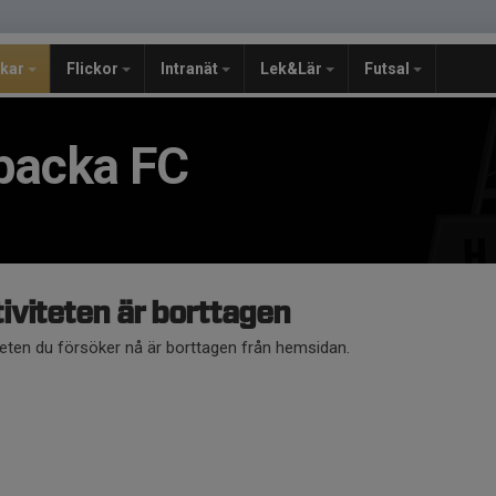
jkar
Flickor
Intranät
Lek&Lär
Futsal
backa FC
iviteten är borttagen
teten du försöker nå är borttagen från hemsidan.