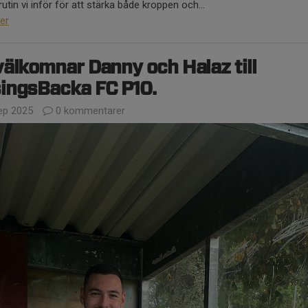
rutin vi inför för att stärka både kroppen och...
er
välkomnar Danny och Halaz till
ingsBacka FC P10.
ep 2025
0 kommentarer