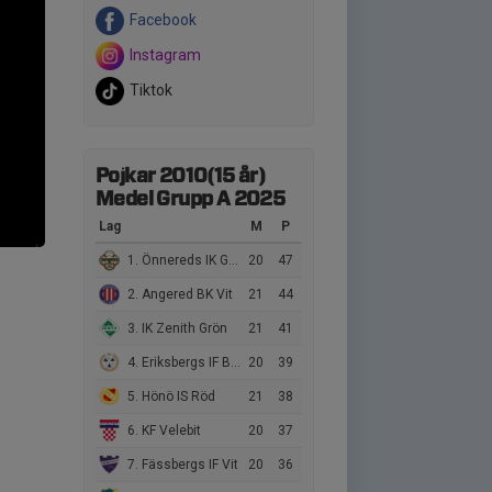
Facebook
Instagram
Tiktok
Pojkar 2010(15 år)
Medel Grupp A 2025
Lag
M
P
1. Önnereds IK Grön
20
47
2. Angered BK Vit
21
44
3. IK Zenith Grön
21
41
4. Eriksbergs IF Blå
20
39
5. Hönö IS Röd
21
38
6. KF Velebit
20
37
7. Fässbergs IF Vit
20
36