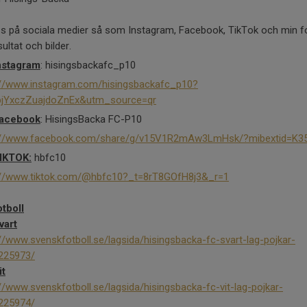
ss på sociala medier så som Instagram, Facebook, TikTok och min fo
sultat och bilder.
nstagram
: hisingsbackafc_p10
://www.instagram.com/hisingsbackafc_p10?
bjYxczZuajdoZnEx&utm_source=qr
acebook
: HisingsBacka FC-P10
://www.facebook.com/share/g/v15V1R2mAw3LmHsk/?mibextid=K3
IKTOK:
hbfc10
://www.tiktok.com/@hbfc10?_t=8rT8GOfH8j3&_r=1
otboll
vart
//www.svenskfotboll.se/lagsida/hisingsbacka-fc-svart-lag-pojkar-
225973/
it
//www.svenskfotboll.se/lagsida/hisingsbacka-fc-vit-lag-pojkar-
225974/