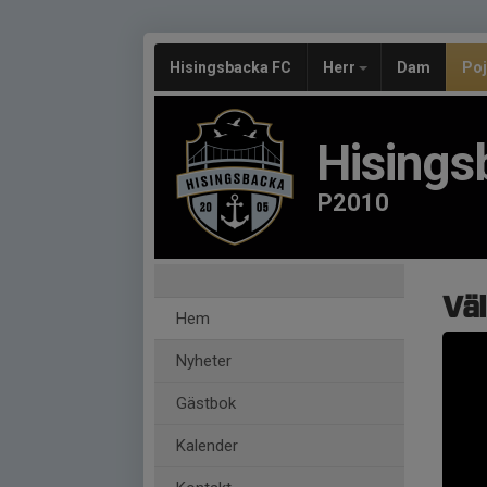
Hisingsbacka FC
Herr
Dam
Po
Hisings
P2010
Väl
Hem
Nyheter
Gästbok
Kalender