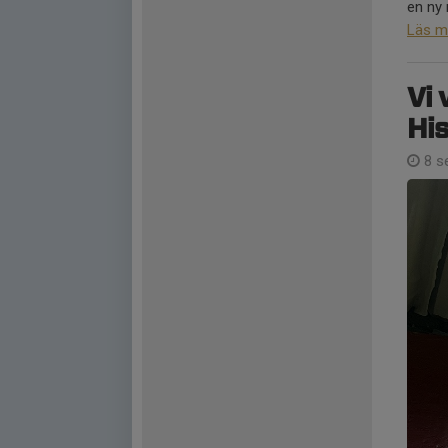
en ny 
Läs m
Vi 
His
8 s