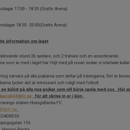
isdagar 17:00 - 18:30 (Gratts Arena)
nsdagar 18:30- 20:00(Gratts Arena)
ite information om laget
i skrivande stund 26 spelare, och 2 tränare och en assisterande.
na som är med i laget har följt med på resan sedan vi startade kulla
 hög närvaro på alla pojkarna som deltar på träningarna. Det är bevis
jkarna tycker det är intressant och roligt med fotboll.
 en kölist på alla nya pojkar som vill börja spela med oss. Hör a
kansli@hbfc.se
för att skriva in er i kön.
tränings staben HisingsBacka FC
i@hbfc.se
KSADRESS
pingsgatan 155
1 Hisings-Backa