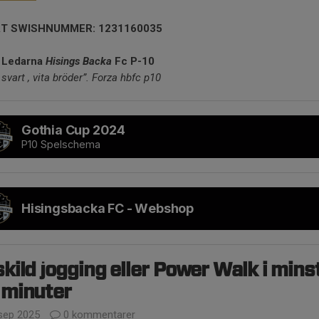
T SWISHNUMMER: 1231160035
 Ledarna
Hisings Backa
Fc P-10
r svart , vita bröder”. Forza hbfc p10
Gothia Cup 2024
P10 Spelschema
Hisingsbacka FC - Webshop
kild jogging eller Power Walk i mins
 minuter
sep 2025
0 kommentarer