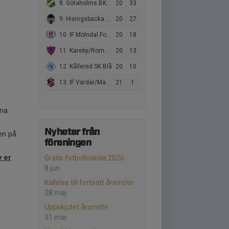
8. Götaholms BK Vit
20
33
9. Hisingsbacka FC Vit
20
27
10. IF Mölndal Fotboll
20
18
11. Kareby/Romelanda/Kode
20
13
12. Kållered SK Blå
20
10
13. IF Vardar/Makedonija
21
1
rna
Nyheter från
en på
föreningen
v er
Gratis fotbollsskola 2026
8 jun
Kallelse till fortsatt årsmöte
28 maj
Uppskjutet årsmöte
31 mar