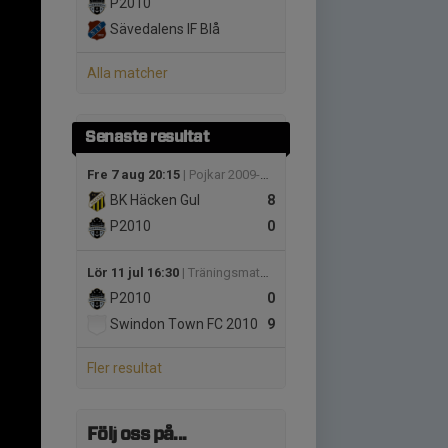
P2010
Sävedalens IF Blå
Alla matcher
Senaste resultat
Fre 7 aug 20:15
| Pojkar 2009-2010(16-17 år) Medel Grupp A
BK Häcken Gul
8
P2010
0
Lör 11 jul 16:30
| Träningsmatcher Ungdomar Göteborg Pojk
P2010
0
Swindon Town FC 2010
9
Fler resultat
Följ oss på...