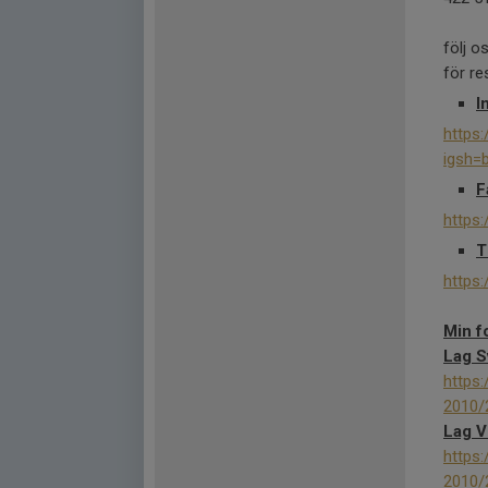
följ o
för re
I
https
igsh=
F
https
T
https
Min f
Lag S
https:
2010/
Lag V
https:
2010/