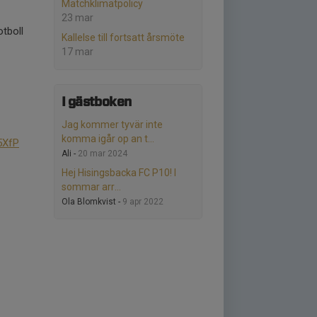
Matchklimatpolicy
23 mar
tboll
Kallelse till fortsatt årsmöte
17 mar
I gästboken
Jag kommer tyvär inte
komma igår op an t...
5XfP
Ali -
20 mar 2024
Hej Hisingsbacka FC P10! I
sommar arr...
Ola Blomkvist -
9 apr 2022