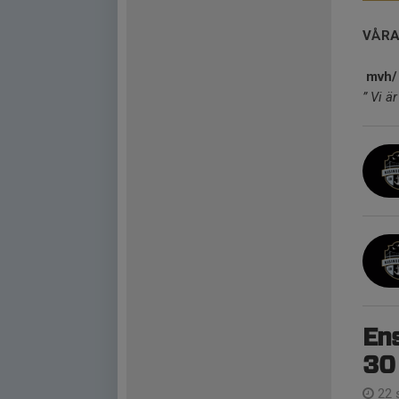
VÅRA
mvh/
” Vi ä
Ens
30
22 