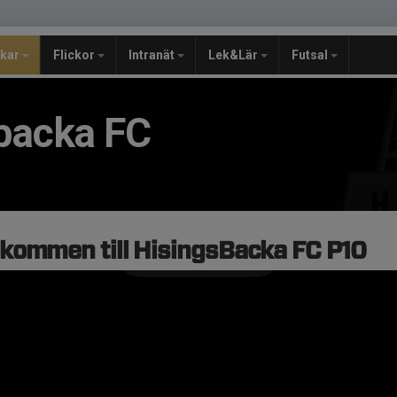
jkar
Flickor
Intranät
Lek&Lär
Futsal
backa FC
kommen till HisingsBacka FC P10