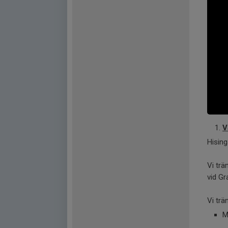
V
Hisin
Vi trä
vid Gr
Vi trä
M