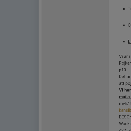
T
O
L
Vi är 
Pojkar
p10.
Det är
att po
Vi har
maila
mvh/ 
kansl
BESÖ
Wadkö
422 5