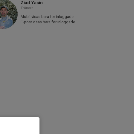
Ziad Yasin
Tränare
Mobil visas bara för inloggade
E-post visas bara för inloggade