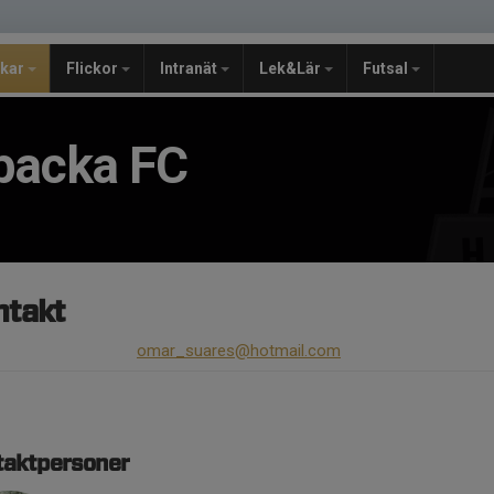
jkar
Flickor
Intranät
Lek&Lär
Futsal
backa FC
ntakt
omar_suares@hotmail.com
taktpersoner