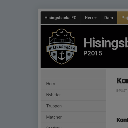
Hisingsbacka FC
Herr
Dam
Po
Hisings
P2015
Ko
Hem
E-POST
Nyheter
Truppen
Matcher
Kon