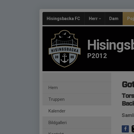
Hisingsbacka FC
Herr
Dam
Po
Hisings
P2012
Got
Hem
Tors
Truppen
Back
Kalender
Samli
Bildgalleri