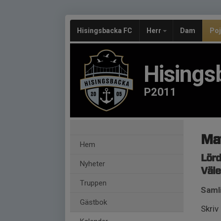
Hisingsbacka FC
Herr
Dam
Po
Hisings
P2011
Ma
Hem
Lörd
Nyheter
Väle
Truppen
Samli
Gästbok
Skriv