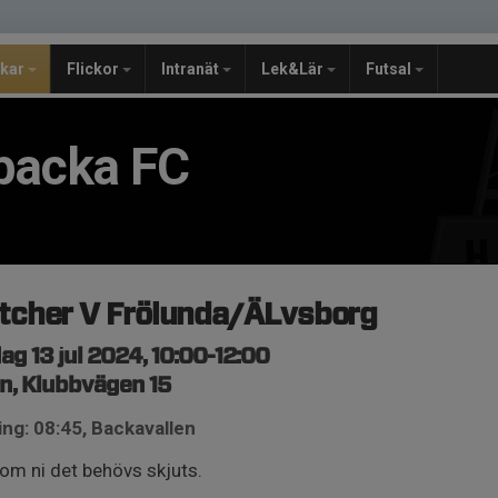
jkar
Flickor
Intranät
Lek&Lär
Futsal
backa FC
tcher V Frölunda/ÄLvsborg
ag 13 jul 2024, 10:00-12:00
n, Klubbvägen 15
ng: 08:45, Backavallen
 om ni det behövs skjuts.