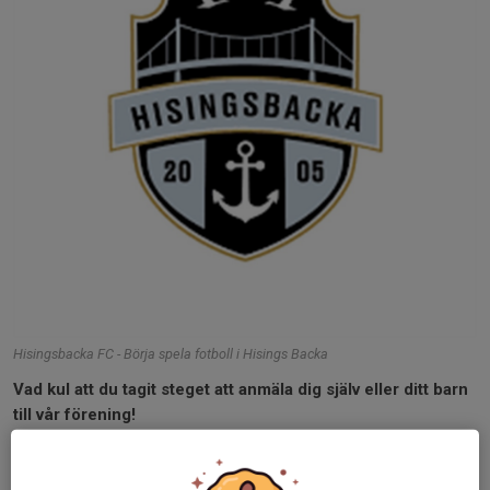
Hisingsbacka FC - Börja spela fotboll i Hisings Backa
Vad kul att du tagit steget att anmäla dig själv eller ditt barn
till vår förening!
Hisingsbacka FC är en förening som funnits i mer en 20år och