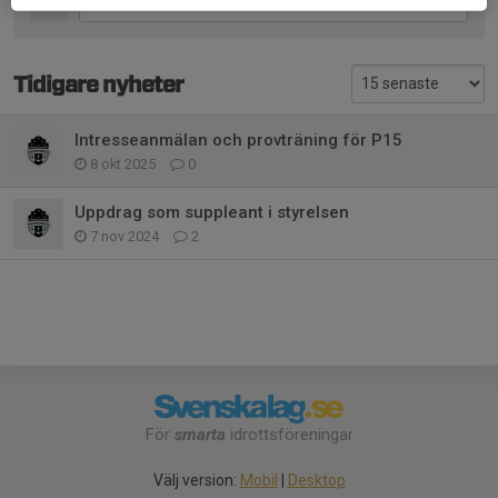
Tidigare nyheter
Intresseanmälan och provträning för P15
8 okt 2025
0
Uppdrag som suppleant i styrelsen
7 nov 2024
2
För
smarta
idrottsföreningar
Välj version:
Mobil
|
Desktop