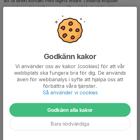
att ta direkt kontakt med lagets ledare. Ledarna erbjuder
provträning där vi tillsammans får möjlighet att lära känna
spelaren och bedöma om spelaren passar i laget. Efter
provträningen fattar ledarna beslut om eventuell plats i laget.
Vi vill också uppmuntra föräldrar som är intresserade av att
engagera sig som tränare att ta kontakt. Om en förälder vill vara
tränare, kan deras barn erbjudas plats i laget direkt.
Godkänn kakor
Vi ser fram emot att välkomna nya spelare.
Vi använder oss av kakor (cookies) för att vår
webbplats ska fungera bra för dig. De används
även för webbanalys i syfte att hjälpa oss att
Vänliga hälsningar,
förbättra våra tjänster.
Ledarna för P15
Så använder vi cookies
Dela nyhet
Godkänn alla kakor
Bara nödvändiga
Kommentarer