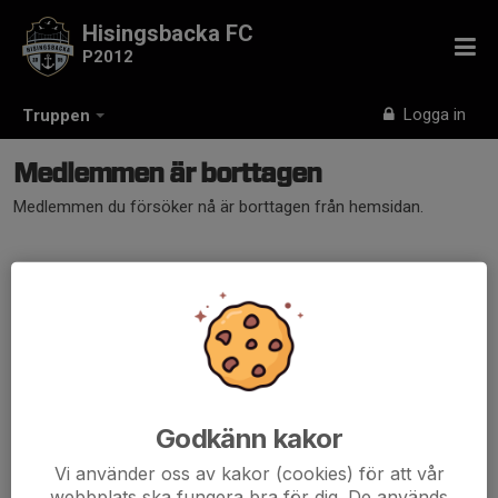
Hisingsbacka FC
P2012
Logga in
Truppen
Medlemmen är borttagen
Medlemmen du försöker nå är borttagen från hemsidan.
Godkänn kakor
Vi använder oss av kakor (cookies) för att vår
webbplats ska fungera bra för dig. De används