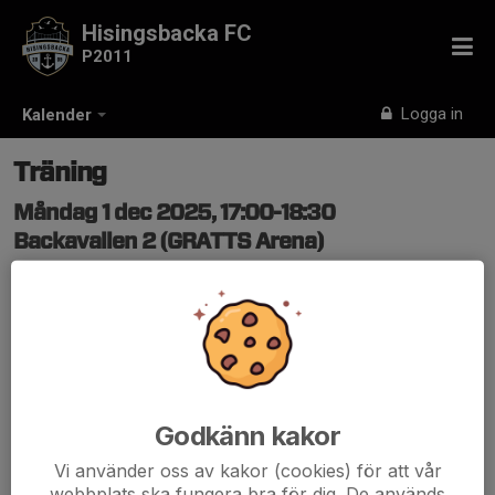
Hisingsbacka FC
P2011
Logga in
Kalender
Träning
Måndag 1 dec 2025, 17:00-18:30
Backavallen 2 (GRATTS Arena)
Samling: 16:50, Backavallen
Passning/Övergångsspel/Teknik
Godkänn kakor
Vi använder oss av kakor (cookies) för att vår
webbplats ska fungera bra för dig. De används