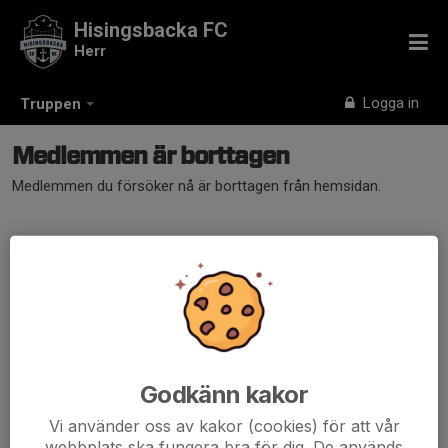
Hisingsbacka FC
Herr
Logga in
Truppen
Medlemmen är borttagen
Medlemmen du försöker nå är borttagen från hemsidan.
Godkänn kakor
Vi använder oss av kakor (cookies) för att vår
webbplats ska fungera bra för dig. De används