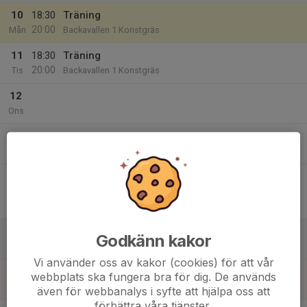
10
18:30
Träning
20:00
Mån
Backavallen 1 Konstgräs
11
18:30
Träning
20:00
Tis
Backavallen 1 Konstgräs
12
Ons
13
18:30
Träning
20:00
Tor
Backavallen 1 Konstgräs
14
19:15
Match mot Kareby IS
21:15
Fre
Division 4A Herr
Backavallen 1 Konstgräs
15
Godkänn kakor
Lör
Vi använder oss av kakor (cookies) för att vår
16
webbplats ska fungera bra för dig. De används
Sön
även för webbanalys i syfte att hjälpa oss att
förbättra våra tjänster.