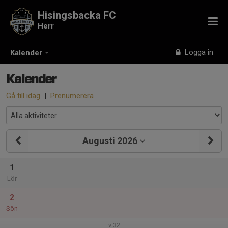
Hisingsbacka FC
Herr
Logga in
Kalender
Kalender
Gå till idag
|
Prenumerera
Augusti 2026
1
Lör
2
Sön
v.32