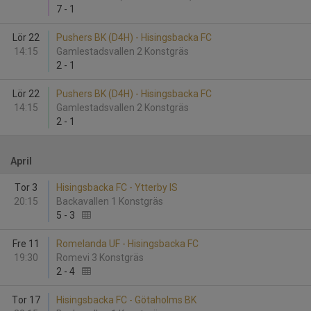
7
-
1
Lör 22
Pushers BK (D4H) - Hisingsbacka FC
14:15
Gamlestadsvallen 2 Konstgräs
2
-
1
Lör 22
Pushers BK (D4H) - Hisingsbacka FC
14:15
Gamlestadsvallen 2 Konstgräs
2
-
1
April
Tor 3
Hisingsbacka FC - Ytterby IS
20:15
Backavallen 1 Konstgräs
5
-
3
Fre 11
Romelanda UF - Hisingsbacka FC
19:30
Romevi 3 Konstgräs
2
-
4
Tor 17
Hisingsbacka FC - Götaholms BK