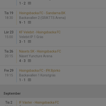
1
-
2
Tis 19
Hisingsbacka FC - Sandarna BK
18:30
Backavallen 2 (GRATTS Arena)
9
-
1
Lör 23
KF Velebit - Hisingsbacka FC
15:00
Velebit IP 1 Gräs
3
-
1
Tis 26
Näsets SK - Hisingsbacka FC
20:15
Näset Yuncture Arena
4
-
3
Fre 29
Hisingsbacka FC - IFK Björkö
19:15
Backavallen 1 Konstgräs
1
-
1
September
Tis 2
IF Väster - Hisingsbacka FC