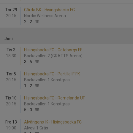
Tor 29
Gårda BK - Hisingsbacka FC
20:15
Nordic Wellness Arena
2
-
2
Juni
Tis 3
Hisingsbacka FC - Göteborgs FF
18:30
Backavallen 2 (GRATTS Arena)
3
-
5
Tor 5
Hisingsbacka FC - Partille IF FK
20:15
Backavallen 1 Konstgräs
1
-
2
Tis 10
Hisingsbacka FC - Romelanda UF
20:15
Backavallen 1 Konstgräs
5
-
0
Fre 13
Älvängens IK - Hisingsbacka FC
19:00
Älvevi 1 Gräs