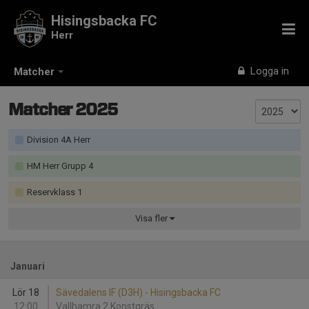
Hisingsbacka FC
Herr
Logga in
Matcher
Matcher 2025
Division 4A Herr
HM Herr Grupp 4
Reservklass 1
Visa
fler
Januari
Lör 18
Sävedalens IF (D3H) - Hisingsbacka FC
12:00
Vallhamra 2 Konstgräs