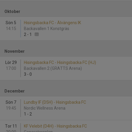
Oktober
Sön 5
Hisingsbacka FC - Älvängens IK
14:15
Backavallen 1 Konstgräs
2
-
1
November
Lör 29
Hisingsbacka FC - Hisingsbacka FC (HJ)
17:00
Backavallen 2 (GRATTS Arena)
3
-
0
December
Sön 7
Lundby IF (D5H) - Hisingsbacka FC
19:45
Nordic Wellness Arena
1
-
2
Tor 11
KF Velebit (D4H) - Hisingsbacka FC