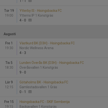
1
-
1
Tor 19
Ytterby IS - Hisingsbacka FC
19:00
Ytterns IP 1 Konstgräs
4
-
0
Augusti
Fre 1
Västkurd BK (D3H) - Hisingsbacka FC
19:30
Nordic Wellness Arena
4
-
3
Tis 5
Lunden Överås BK (D3H) - Hisingsbacka FC
18:30
Överåsvallen 1 Konstgräs
9
-
0
Lör 9
Götaholms BK - Hisingsbacka FC
12:15
Gamlestadsvallen 1 Gräs
0
-
1
Fre 15
Hisingsbacka FC - SKIF Semberija
19:15
Backavallen 1 Konstgräs