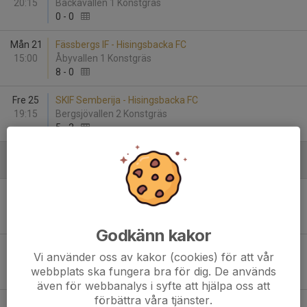
20:15
Backavallen 1 Konstgräs
0
-
0
Mån 21
Fässbergs IF - Hisingsbacka FC
15:00
Åbyvallen 1 Konstgräs
8
-
0
Fre 25
SKIF Semberija - Hisingsbacka FC
19:15
Bergsjövallen 2 Konstgräs
5
-
2
Maj
Fre 2
Hisingsbacka FC - KF Velebit
19:15
Backavallen 1 Konstgräs
0
-
1
Godkänn kakor
Mån 5
Kållered SK - Hisingsbacka FC
Vi använder oss av kakor (cookies) för att vår
20:15
Kållered Sportcenter 1
webbplats ska fungera bra för dig. De används
3
-
0
även för webbanalys i syfte att hjälpa oss att
förbättra våra tjänster.
Lör 10
IFK Björkö - Hisingsbacka FC