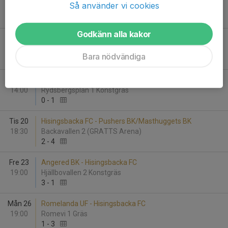
Så använder vi cookies
14:00
Björkö 1 Gräs
1
-
3
Godkänn alla kakor
Tis 13
Hisingsbacka FC - Hjuviks AIK
18:30
Backavallen 2 (GRATTS Arena)
Bara nödvändiga
3
-
0
Lör 17
Lerums IS - Hisingsbacka FC
14:00
Rydsbergsplan 1 Konstgräs
0
-
1
Tis 20
Hisingsbacka FC - Pushers BK/Masthuggets BK
18:30
Backavallen 2 (GRATTS Arena)
2
-
4
Fre 23
Angered BK - Hisingsbacka FC
19:00
Hjällbovallen 2 Konstgräs
3
-
1
Mån 26
Romelanda UF - Hisingsbacka FC
19:00
Romevi 1 Gräs
1
-
3