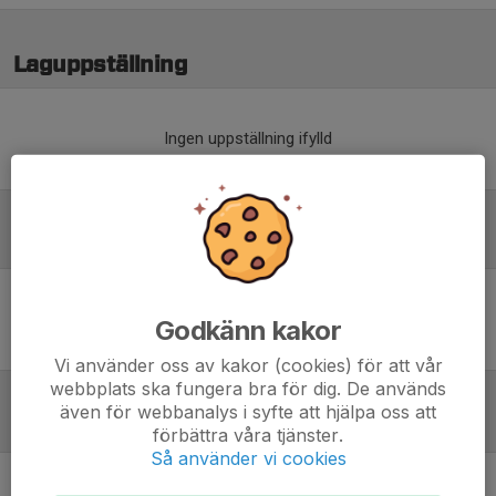
Laguppställning
Ingen uppställning ifylld
Referat
Inget referat skrivet
Godkänn kakor
Vi använder oss av kakor (cookies) för att vår
webbplats ska fungera bra för dig. De används
även för webbanalys i syfte att hjälpa oss att
Tabell
förbättra våra tjänster.
Så använder vi cookies
Division 5A Dam
M
+/-
P