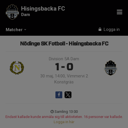
Hisingsbacka FC
Dam
Logga in
Matcher
Nödinge SK Fotboll - Hisingsbacka FC
Division 5A Dam
1 - 0
30 maj, 14:00, Vimmervi 2
Konstgräs
Samling 13:00
Endast kallade kunde anmäla sig till aktiviteten. 16 personer var kallade.
Logga in här