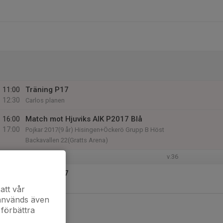
11:00
Träning P17
12:30
Carlos planen
16:00
Match mot Hjuviks AIK P2017 Blå
17:00
Pojkar 2017(9 år) Hisingen+Öckerö Grupp B Höst
Backavallen 22(Gratts Arena)
v.36
18:00
Träning P17
19:00
Carlos planen
att vår
 används även
 förbättra