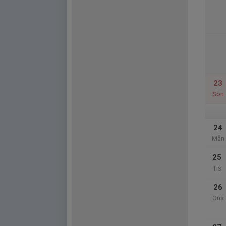
23
Sön
24
Mån
25
Tis
26
Ons