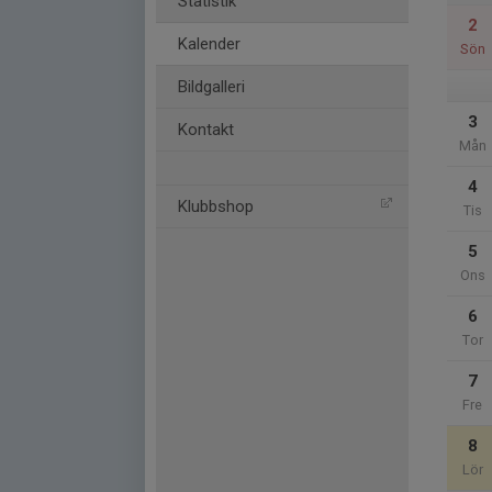
Statistik
2
Kalender
Sön
Bildgalleri
3
Kontakt
Mån
4
Klubbshop
Tis
5
Ons
6
Tor
7
Fre
8
Lör