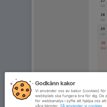
27
Tor
28
Fre
29
Lör
30
Sön
Godkänn kakor
31
Mån
Vi använder oss av kakor (cookies) för 
webbplats ska fungera bra för dig. De
för webbanalys i syfte att hjälpa oss att
våra tjänster.
Så använder vi cookies