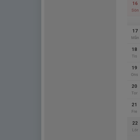
16
Sön
17
Mån
18
Tis
19
Ons
20
Tor
21
Fre
22
Lör