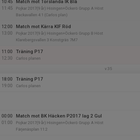
10:45
Match mot Torslanda IK Blå
11:45
Pojkar 2017(9 år) Hisingen+Öckerö Grupp A Höst
Backavallen 4:1 (Carlos plan)
12:00
Match mot Kärra KIF Röd
13:00
Pojkar 2017(9 år) Hisingen+Öckerö Grupp B Höst
Klarebergsvallen 3 Konstgräs 7M7
11:00
Träning P17
12:30
Carlos planen
v.35
18:00
Träning P17
19:00
Carlos planen
00:00
Match mot BK Häcken P2017 lag 2 Gul
01:00
Pojkar 2017(9 år) Hisingen+Öckerö Grupp A Höst
Färjenäsplan 11:2