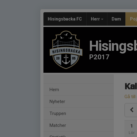
Hisingsbacka FC
Herr
Dam
Po
Hisings
P2017
Ka
Hem
Gå till
Nyheter
Truppen
Matcher
1
Lör