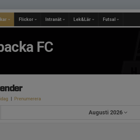
jkar
Flickor
Intranät
Lek&Lär
Futsal
backa FC
lender
 idag
|
Prenumerera
Augusti 2026