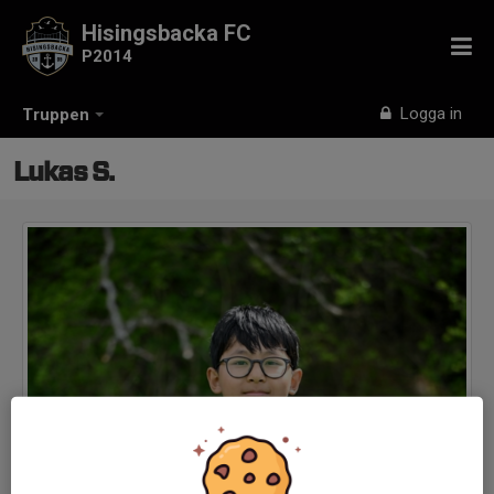
Hisingsbacka FC
P2014
Logga in
Truppen
Lukas S.