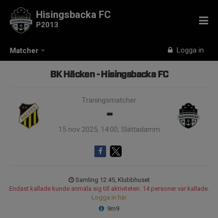
Hisingsbacka FC
P2013
Logga in
Matcher
BK Häcken - Hisingsbacka FC
Träningsmatcher
-
15 nov 2025, 14:00, Slättadamm
Samling 12:45, Klubbhuset
Endast kallade kunde anmäla sig till aktiviteten. 14 personer var kallade.
Logga in här
9m9