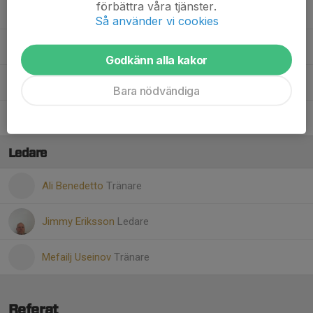
förbättra våra tjänster.
Reza S.
Så använder vi cookies
Theo E.
Godkänn alla kakor
Vivaan M.
Bara nödvändiga
Yosef E.
Ledare
Ali Benedetto
Tränare
Jimmy Eriksson
Ledare
Mefailj Useinov
Tränare
Referat