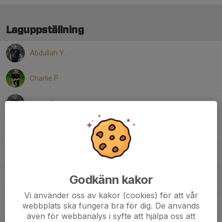
Laguppställning
Abdullah Y.
Charlie P.
David Z.
Elend S.
filip u.
Godkänn kakor
Joseph Katunga M.
Vi använder oss av kakor (cookies) för att vår
Noah E.
webbplats ska fungera bra för dig. De används
även för webbanalys i syfte att hjälpa oss att