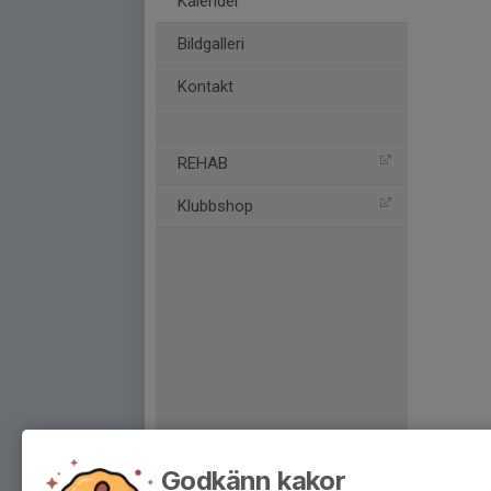
Kalender
Bildgalleri
Kontakt
REHAB
Klubbshop
Godkänn kakor