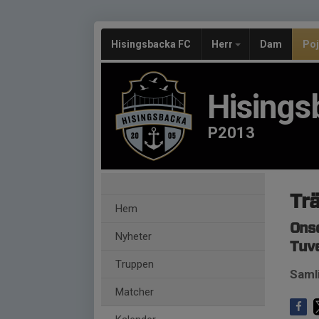
Hisingsbacka FC
Herr
Dam
Po
Hisings
P2013
Tr
Hem
Onsd
Nyheter
Tuve
Truppen
Samli
Matcher