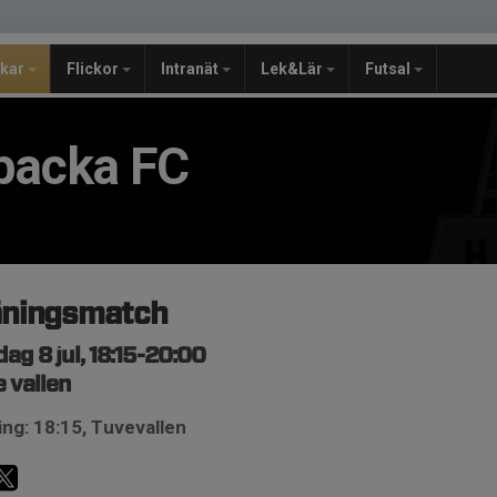
jkar
Flickor
Intranät
Lek&Lär
Futsal
backa FC
äningsmatch
ag 8 jul, 18:15-20:00
 vallen
ng: 18:15, Tuvevallen